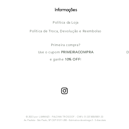
Informações
Política da Loja
Política de Troca, Devolução e Reembolso
Primeira compra?
Use o cupom
PRIMEIRACOMPRA
D
e ganhe
10% OFF
!
© 2023 por LUMMAZI - PALOMA TROSOOF -
CNPJ: 51.337.800/0001-33
Av. Paulista - São Paulo, SP CEP 01311-200 - Estimativa de entrega 2 - 5 dias úteis