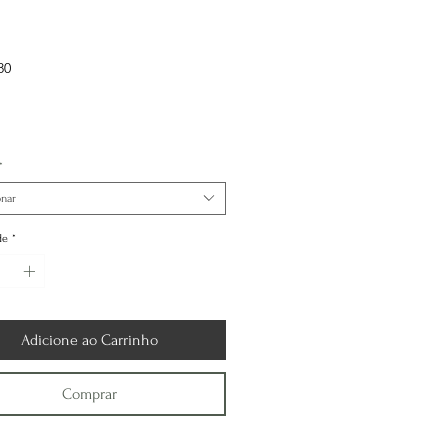
Preço
80
*
onar
de
*
Adicione ao Carrinho
Comprar