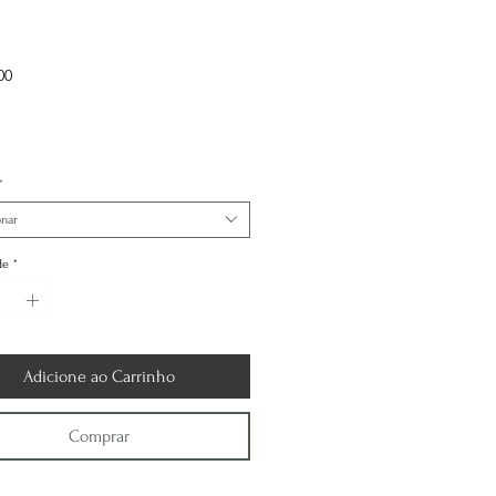
Preço
00
*
onar
de
*
Adicione ao Carrinho
Comprar