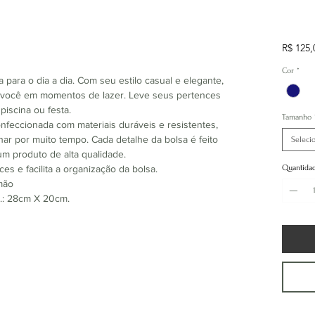
R$ 125,
Cor
*
ta para o dia a dia. Com seu estilo casual e elegante,
r você em momentos de lazer. Leve seus pertences
piscina ou festa.
Tamanho
nfeccionada com materiais duráveis e resistentes,
har por muito tempo. Cada detalhe da bolsa é feito
Seleci
um produto de alta qualidade.
Quantida
es e facilita a organização da bolsa.
 mão
x.: 28cm X 20cm.