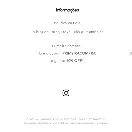
Informações
Política da Loja
Política de Troca, Devolução e Reembolso
Primeira compra?
Use o cupom
PRIMEIRACOMPRA
D
e ganhe
10% OFF
!
© 2023 por LUMMAZI - PALOMA TROSOOF -
CNPJ: 51.337.800/0001-33
Av. Paulista - São Paulo, SP CEP 01311-200 - Estimativa de entrega 2 - 5 dias úteis