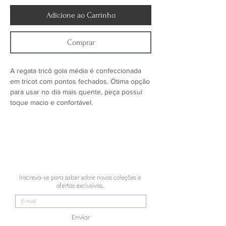
Adicione ao Carrinho
Comprar
A regata tricô gola média é confeccionada
em tricot com pontos fechados. Ótima opção
para usar no dia mais quente, peça possui
toque macio e confortável.
Inscreva-se para saber sobre novas coleções e
ofertas exclusivas.
Enviar