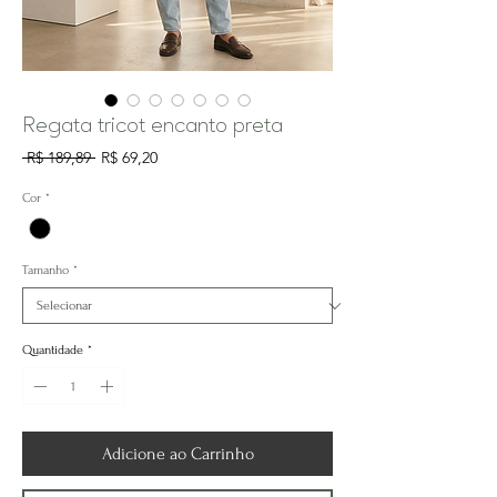
Regata tricot encanto preta
Preço
Preço
 R$ 189,89 
R$ 69,20
normal
promocional
Cor
*
Tamanho
*
Quantidade
*
Adicione ao Carrinho